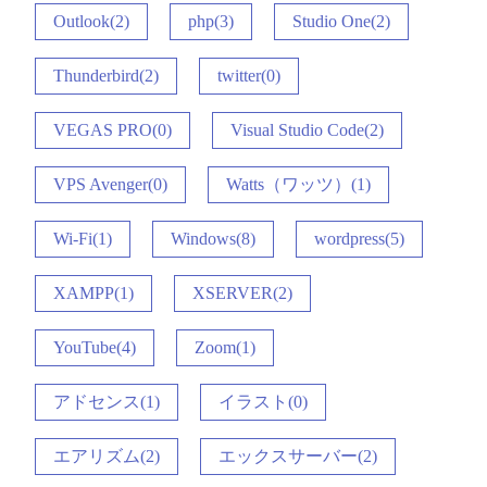
Outlook(2)
php(3)
Studio One(2)
Thunderbird(2)
twitter(0)
VEGAS PRO(0)
Visual Studio Code(2)
VPS Avenger(0)
Watts（ワッツ）(1)
Wi-Fi(1)
Windows(8)
wordpress(5)
XAMPP(1)
XSERVER(2)
YouTube(4)
Zoom(1)
アドセンス(1)
イラスト(0)
エアリズム(2)
エックスサーバー(2)