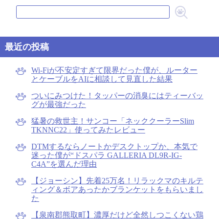
最近の投稿
Wi-Fiが不安定すぎて限界だった僕が、ルーター
とケーブルをAIに相談して見直した結果
ついにみつけた！タッパーの消臭にはティーバッ
グが最強だった
猛暑の救世主！サンコー「ネッククーラーSlim
TKNNC22」使ってみたレビュー
DTMするならノートかデスクトップか、本気で
迷った僕が“ドスパラ GALLERIA DL9R-IG-
C4A”を選んだ理由
【ジョーシン】先着25万名！リラックマのキルテ
ィング＆ボアあったかブランケットをもらいまし
た
【泉南郡熊取町】濃厚だけど全然しつこくない鶏