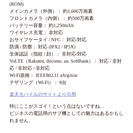
(ROM)
メインカメラ（外側）： 約1,600万画素
フロントカメラ（内側）： 約500万画素
バッテリー容量： 約1,250mAh
ワイヤレス充電： 非対応
おサイフケータイ / NFC： 対応/対応
防滴 / 防塵： 対応 (IPX2 / IP5X)
生体認証（指紋 / 顔）： 非対応/対応
VoLTE（Rakuten, docomo, au, SoftBank）： 対応 / 非対
応 / 非対応 / 非対応
Wi-Fi規格： IEEE802.11 a/b/g/n/ac
テザリング（Wi-Fi）： 8台
楽天モバイルのサイトより引用
特にここがスゴイ！という点はないですね…
ビジネスの電話用のサブ機としての魅力はあるかもし
れません。