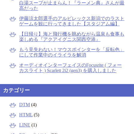
白湯スープが止まらん！『ラーメン典』さんが最
高だった
伊藤涼太郎選手のアルビレックス新潟でのラスト
ゲームを観に行ってきました【スタジアム編】
【日帰り】海と飛行機を眺めながら温泉も食事も
楽しめる『アクアイグニス関西空港』
もう見失わない！マウスポインターを「反転色」
にして作業中のイライラを解消
オーディオインターフェイスのFocusrite ( フォー
カスライト ) Scarlett 2i2 (gen3) を購入しました
カテゴリー
DTM
(4)
HTML
(5)
LINE
(1)