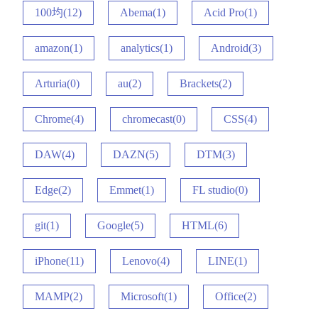
100均(12)
Abema(1)
Acid Pro(1)
amazon(1)
analytics(1)
Android(3)
Arturia(0)
au(2)
Brackets(2)
Chrome(4)
chromecast(0)
CSS(4)
DAW(4)
DAZN(5)
DTM(3)
Edge(2)
Emmet(1)
FL studio(0)
git(1)
Google(5)
HTML(6)
iPhone(11)
Lenovo(4)
LINE(1)
MAMP(2)
Microsoft(1)
Office(2)