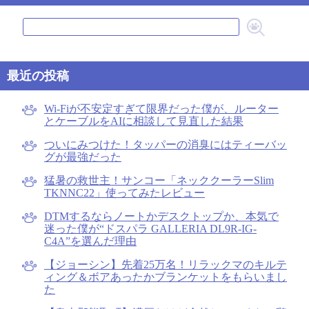
最近の投稿
Wi-Fiが不安定すぎて限界だった僕が、ルーター
とケーブルをAIに相談して見直した結果
ついにみつけた！タッパーの消臭にはティーバッ
グが最強だった
猛暑の救世主！サンコー「ネッククーラーSlim
TKNNC22」使ってみたレビュー
DTMするならノートかデスクトップか、本気で
迷った僕が“ドスパラ GALLERIA DL9R-IG-
C4A”を選んだ理由
【ジョーシン】先着25万名！リラックマのキルテ
ィング＆ボアあったかブランケットをもらいまし
た