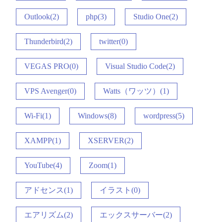
Outlook(2)
php(3)
Studio One(2)
Thunderbird(2)
twitter(0)
VEGAS PRO(0)
Visual Studio Code(2)
VPS Avenger(0)
Watts（ワッツ）(1)
Wi-Fi(1)
Windows(8)
wordpress(5)
XAMPP(1)
XSERVER(2)
YouTube(4)
Zoom(1)
アドセンス(1)
イラスト(0)
エアリズム(2)
エックスサーバー(2)