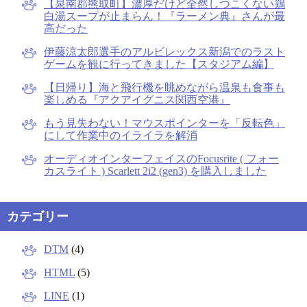
【泉南郡熊取町】濃厚だけど全然しつこくない鶏
白湯スープが止まらん！『ラーメン典』さんが最
高だった
伊藤涼太郎選手のアルビレックス新潟でのラスト
ゲームを観に行ってきました【スタジアム編】
【日帰り】海と飛行機を眺めながら温泉も食事も
楽しめる『アクアイグニス関西空港』
もう見失わない！マウスポインターを「反転色」
にして作業中のイライラを解消
オーディオインターフェイスのFocusrite ( フォー
カスライト ) Scarlett 2i2 (gen3) を購入しました
カテゴリー
DTM
(4)
HTML
(5)
LINE
(1)