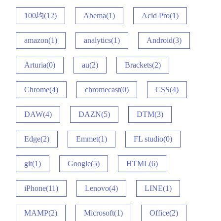
100均(12)
Abema(1)
Acid Pro(1)
amazon(1)
analytics(1)
Android(3)
Arturia(0)
au(2)
Brackets(2)
Chrome(4)
chromecast(0)
CSS(4)
DAW(4)
DAZN(5)
DTM(3)
Edge(2)
Emmet(1)
FL studio(0)
git(1)
Google(5)
HTML(6)
iPhone(11)
Lenovo(4)
LINE(1)
MAMP(2)
Microsoft(1)
Office(2)