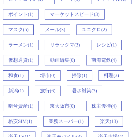
ポイント(1)
マーケットスピード(3)
マスク(5)
メール(3)
ユニクロ(2)
ラーメン(1)
リラックマ(3)
レシピ(1)
仮想通貨(1)
動画編集(0)
南海電鉄(4)
和食(1)
堺市(0)
掃除(1)
料理(3)
新潟(1)
旅行(6)
暑さ対策(3)
暗号資産(1)
東大阪市(0)
株主優待(4)
格安SIM(1)
業務スーパー(1)
楽天(13)
楽天TV(1)
楽天モバイル(3)
楽天市場(4)