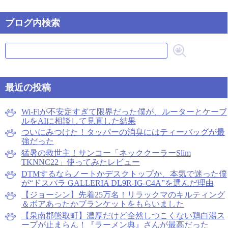
ブログ内検索
最近の投稿
Wi-Fiが不安定すぎて限界だった僕が、ルーターとケーブ
ルをAIに相談して見直した結果
ついにみつけた！タッパーの消臭にはティーバッグが最
強だった
猛暑の救世主！サンコー「ネッククーラーSlim
TKNNC22」使ってみたレビュー
DTMするならノートかデスクトップか、本気で迷った僕
が“ドスパラ GALLERIA DL9R-IG-C4A”を選んだ理由
【ジョーシン】先着25万名！リラックマのキルティング
＆ボアあったかブランケットをもらいました
【泉南郡熊取町】濃厚だけど全然しつこくない鶏白湯ス
ープが止まらん！『ラーメン典』さんが最高だった