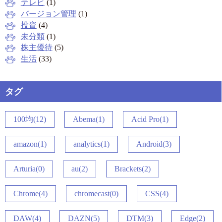
テレビ
(1)
バージョン管理
(1)
投資
(4)
未分類
(1)
株主優待
(5)
生活
(33)
タグ
100均(12)
Abema(1)
Acid Pro(1)
amazon(1)
analytics(1)
Android(3)
Arturia(0)
au(2)
Brackets(2)
Chrome(4)
chromecast(0)
CSS(4)
DAW(4)
DAZN(5)
DTM(3)
Edge(2)