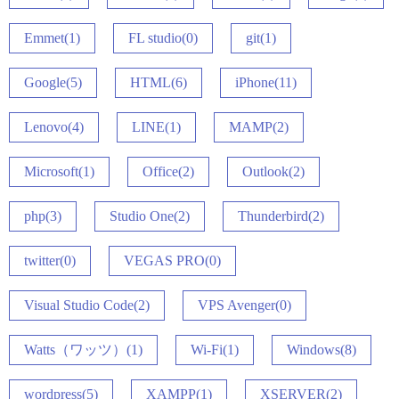
Emmet(1)
FL studio(0)
git(1)
Google(5)
HTML(6)
iPhone(11)
Lenovo(4)
LINE(1)
MAMP(2)
Microsoft(1)
Office(2)
Outlook(2)
php(3)
Studio One(2)
Thunderbird(2)
twitter(0)
VEGAS PRO(0)
Visual Studio Code(2)
VPS Avenger(0)
Watts（ワッツ）(1)
Wi-Fi(1)
Windows(8)
wordpress(5)
XAMPP(1)
XSERVER(2)