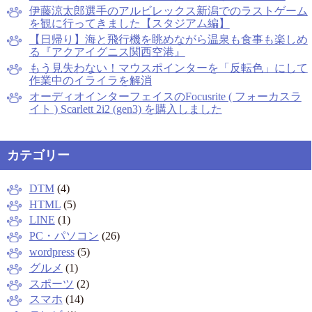
伊藤涼太郎選手のアルビレックス新潟でのラストゲーム
を観に行ってきました【スタジアム編】
【日帰り】海と飛行機を眺めながら温泉も食事も楽しめ
る『アクアイグニス関西空港』
もう見失わない！マウスポインターを「反転色」にして
作業中のイライラを解消
オーディオインターフェイスのFocusrite ( フォーカスラ
イト ) Scarlett 2i2 (gen3) を購入しました
カテゴリー
DTM
(4)
HTML
(5)
LINE
(1)
PC・パソコン
(26)
wordpress
(5)
グルメ
(1)
スポーツ
(2)
スマホ
(14)