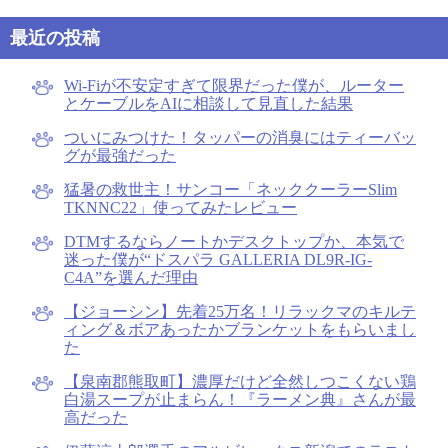
最近の投稿
Wi-Fiが不安定すぎて限界だった僕が、ルーター
とケーブルをAIに相談して見直した結果
ついにみつけた！タッパーの消臭にはティーバッ
グが最強だった
猛暑の救世主！サンコー「ネッククーラーSlim
TKNNC22」使ってみたレビュー
DTMするならノートかデスクトップか、本気で
迷った僕が“ドスパラ GALLERIA DL9R-IG-
C4A”を選んだ理由
【ジョーシン】先着25万名！リラックマのキルテ
ィング＆ボアあったかブランケットをもらいまし
た
【泉南郡熊取町】濃厚だけど全然しつこくない鶏
白湯スープが止まらん！『ラーメン典』さんが最
高だった