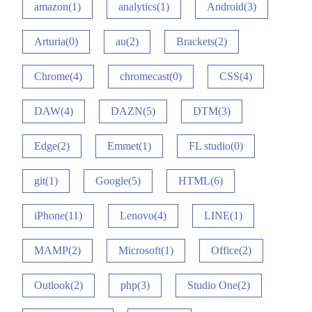
amazon(1)
analytics(1)
Android(3)
Arturia(0)
au(2)
Brackets(2)
Chrome(4)
chromecast(0)
CSS(4)
DAW(4)
DAZN(5)
DTM(3)
Edge(2)
Emmet(1)
FL studio(0)
git(1)
Google(5)
HTML(6)
iPhone(11)
Lenovo(4)
LINE(1)
MAMP(2)
Microsoft(1)
Office(2)
Outlook(2)
php(3)
Studio One(2)