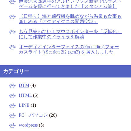
伊藤涼太郎選手のアルビレックス新潟でのラスト
ゲームを観に行ってきました【スタジアム編】
【日帰り】海と飛行機を眺めながら温泉も食事も
楽しめる『アクアイグニス関西空港』
もう見失わない！マウスポインターを「反転色」
にして作業中のイライラを解消
オーディオインターフェイスのFocusrite ( フォー
カスライト ) Scarlett 2i2 (gen3) を購入しました
カテゴリー
DTM
(4)
HTML
(5)
LINE
(1)
PC・パソコン
(26)
wordpress
(5)