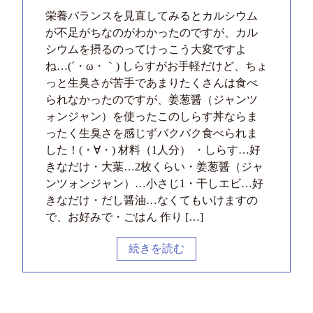
栄養バランスを見直してみるとカルシウム
が不足がちなのがわかったのですが、カル
シウムを摂るのってけっこう大変ですよ
ね…(´・ω・｀) しらすがお手軽だけど、ちょ
っと生臭さが苦手であまりたくさんは食べ
られなかったのですが、姜葱醤（ジャンツ
ォンジャン）を使ったこのしらす丼ならま
ったく生臭さを感じずバクバク食べられま
した！(・∀・) 材料（1人分） ・しらす…好
きなだけ・大葉…2枚くらい・姜葱醤（ジャ
ンツォンジャン）…小さじ1・干しエビ…好
きなだけ・だし醤油…なくてもいけますの
で、お好みで・ごはん 作り […]
続きを読む