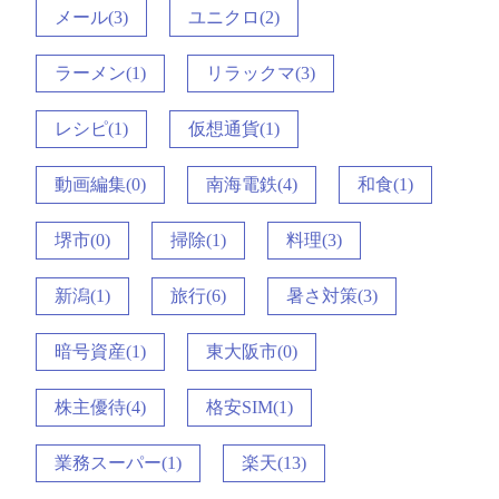
メール(3)
ユニクロ(2)
ラーメン(1)
リラックマ(3)
レシピ(1)
仮想通貨(1)
動画編集(0)
南海電鉄(4)
和食(1)
堺市(0)
掃除(1)
料理(3)
新潟(1)
旅行(6)
暑さ対策(3)
暗号資産(1)
東大阪市(0)
株主優待(4)
格安SIM(1)
業務スーパー(1)
楽天(13)